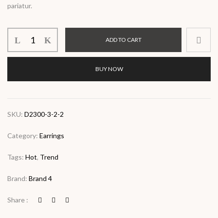
pariatur.
ADD TO CART
BUY NOW
SKU:
D2300-3-2-2
Category:
Earrings
Tags:
Hot
,
Trend
Brand:
Brand 4
Share :